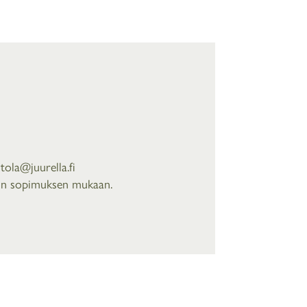
tola@juurella.fi
loin sopimuksen mukaan.