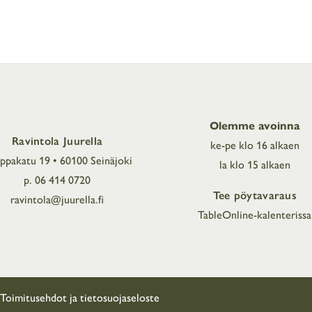
Olemme avoinna
Ravintola Juurella
ke-pe klo 16 alkaen
ppakatu 19 • 60100 Seinäjoki
la klo 15 alkaen
p. 06 414 0720
Tee pöytavaraus
ravintola@juurella.fi
TableOnline-kalenterissa
Toimitusehdot ja tietosuojaseloste