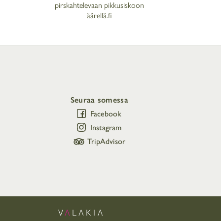
pirskahtelevaan pikkusiskoon
äärellä.fi
Seuraa somessa
Facebook
Instagram
TripAdvisor