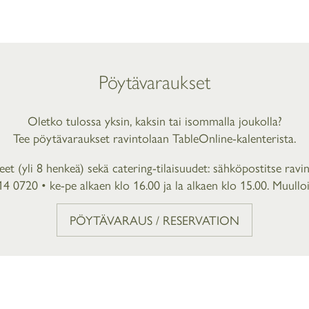
Pöytävaraukset
Oletko tulossa yksin, kaksin tai isommalla joukolla?
Tee pöytävaraukset ravintolaan
TableOnline-kalenterista
.
t (yli 8 henkeä) sekä catering-tilaisuudet: sähköpostitse
ravin
414 0720
• ke-pe alkaen klo 16.00 ja la alkaen klo 15.00. Muul
PÖYTÄVARAUS / RESERVATION