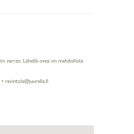
n verran. Lähellä ovea on mahdollista
•
ravintola@juurella.fi