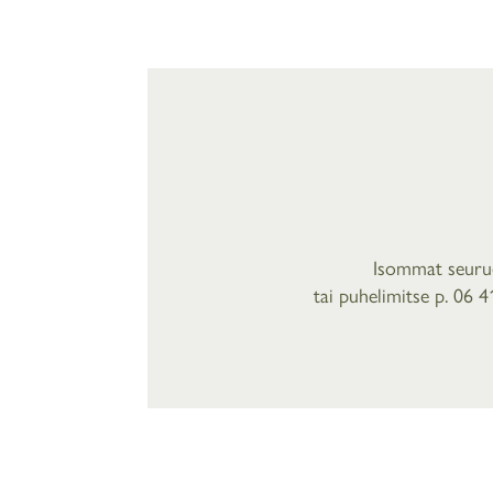
Isommat seuruee
tai puhelimitse
p. 06 