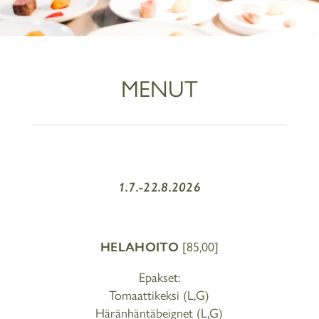
MENUT
1.7.-22.8.2026
HELAHOITO
[85,00]
Epakset:
Tomaattikeksi (L,G)
Häränhäntäbeignet (L,G)