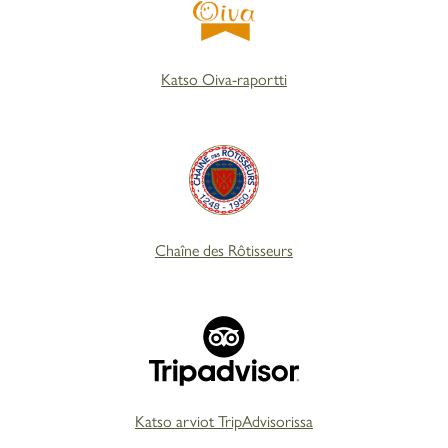
Katso Oiva-raportti
Chaîne des Rôtisseurs
Katso arviot TripAdvisorissa