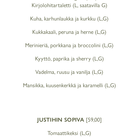
Kirjolohitartaletti (L, saatavilla G)
Kuha, karhunlaukka ja kurkku (L,G)
Kukkakaali, peruna ja herne (L,G)
Merinieriä, porkkana ja broccolini (L,G)
Kyyttö, paprika ja sherry (L,G)
Vadelma, ruusu ja vanilja (L,G)
Mansikka, kuusenkerkkä ja karamelli (L,G)
JUSTIHIN SOPIVA
[59,00]
Tomaattikeksi (L,G)