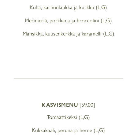
Kuha, karhunlaukka ja kurkku (L,G)
Merinieriä, porkkana ja broccolini (L,G)
Mansikka, kuusenkerkkä ja karamelli (L,G)
KASVISMENU
[59,00]
Tomaattikeksi (L,G)
Kukkakaali, peruna ja herne (L,G)