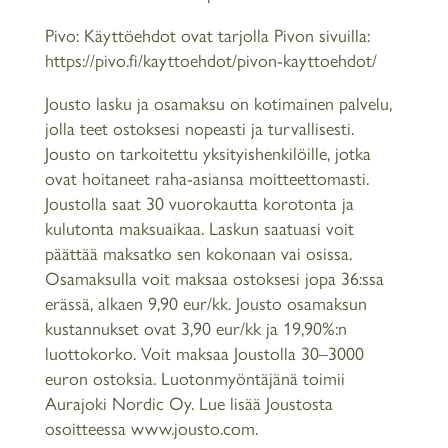
Pivo: Käyttöehdot ovat tarjolla Pivon sivuilla:
https://pivo.fi/kayttoehdot/pivon-kayttoehdot/
Jousto lasku ja osamaksu on kotimainen palvelu,
jolla teet ostoksesi nopeasti ja turvallisesti.
Jousto on tarkoitettu yksityishenkilöille, jotka
ovat hoitaneet raha-asiansa moitteettomasti.
Joustolla saat 30 vuorokautta korotonta ja
kulutonta maksuaikaa. Laskun saatuasi voit
päättää maksatko sen kokonaan vai osissa.
Osamaksulla voit maksaa ostoksesi jopa 36:ssa
erässä, alkaen 9,90 eur/kk. Jousto osamaksun
kustannukset ovat 3,90 eur/kk ja 19,90%:n
luottokorko. Voit maksaa Joustolla 30–3000
euron ostoksia. Luotonmyöntäjänä toimii
Aurajoki Nordic Oy. Lue lisää Joustosta
osoitteessa www.jousto.com.