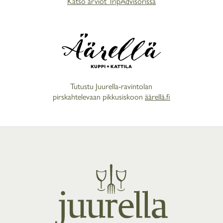
Katso arviot TripAdvisorissa
Tutustu Juurella-ravintolan
pirskahtelevaan pikkusiskoon
äärellä.fi