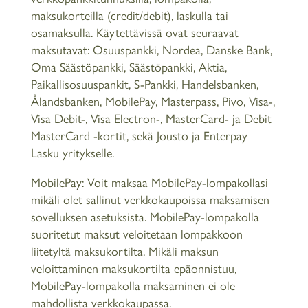
maksukorteilla (credit/debit), laskulla tai
osamaksulla. Käytettävissä ovat seuraavat
maksutavat: Osuuspankki, Nordea, Danske Bank,
Oma Säästöpankki, Säästöpankki, Aktia,
Paikallisosuuspankit, S-Pankki, Handelsbanken,
Ålandsbanken, MobilePay, Masterpass, Pivo, Visa-,
Visa Debit-, Visa Electron-, MasterCard- ja Debit
MasterCard -kortit, sekä Jousto ja Enterpay
Lasku yritykselle.
MobilePay: Voit maksaa MobilePay-lompakollasi
mikäli olet sallinut verkkokaupoissa maksamisen
sovelluksen asetuksista. MobilePay-lompakolla
suoritetut maksut veloitetaan lompakkoon
liitetyltä maksukortilta. Mikäli maksun
veloittaminen maksukortilta epäonnistuu,
MobilePay-lompakolla maksaminen ei ole
mahdollista verkkokaupassa.