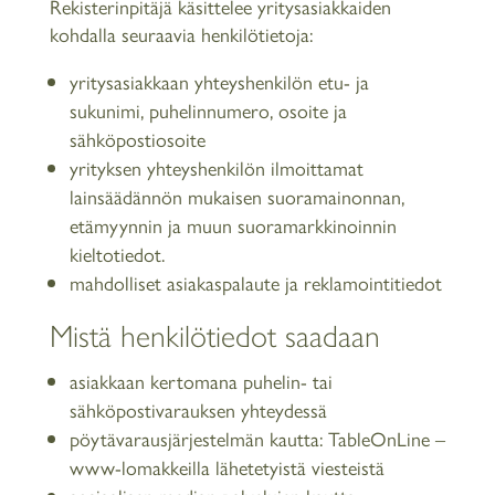
Rekisterinpitäjä käsittelee yritysasiakkaiden
kohdalla seuraavia henkilötietoja:
yritysasiakkaan yhteyshenkilön etu- ja
sukunimi, puhelinnumero, osoite ja
sähköpostiosoite
yrityksen yhteyshenkilön ilmoittamat
lainsäädännön mukaisen suoramainonnan,
etämyynnin ja muun suoramarkkinoinnin
kieltotiedot.
mahdolliset asiakaspalaute ja reklamointitiedot
Mistä henkilötiedot saadaan
asiakkaan kertomana puhelin- tai
sähköpostivarauksen yhteydessä
pöytävarausjärjestelmän kautta: TableOnLine –
www-lomakkeilla lähetetyistä viesteistä