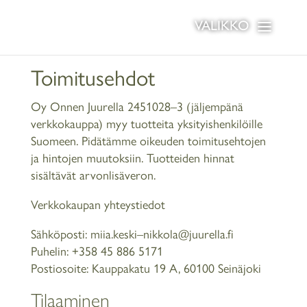
Toimitusehdot
Oy Onnen Juurella 2451028
–
3
(jäljempänä
verkkokauppa) myy tuotteita yksityishenkilöille
Suomeen. Pidätämme oikeuden toimitusehtojen
ja hintojen muutoksiin. Tuotteiden hinnat
sisältävät arvonlisäveron.
Verkkokaupan yhteystiedot
Sähköposti:
miia.keski
–
nikkola@juurella.fi
Puhelin:
+358 45 886 5171
Postiosoite:
Kauppakatu 19 A, 60100 Seinäjoki
Tilaaminen