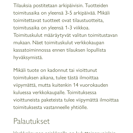
Tilauksia postitetaan arkipäivisin. Tuotteiden
toimitusaika on yleensä 3-5 arkipäivää. Mikäli
toimitettavat tuotteet ovat tilaustuotteita,
toimitusaika on yleensä 1-3 viikkoa.
Toimituskulut määräytyvät valitun toimitustavan
mukaan. Näet toimituskulut verkkokaupan
kassatoiminnossa ennen tilauksen lopullista
hyväksymistä.
Mikäli tuote on kadonnut tai vioittunut
toimituksen aikana, tulee tästä ilmoittaa
viipymättä, mutta kuitenkin 14 vuorokauden
kuluessa verkkokaupalle. Toimituksessa
vioittuneista paketeista tulee viipymättä ilmoittaa
toimituksesta vastanneelle yhtiölle.
Palautukset
Verkkokaupan asiakkaalla on kuluttajansuojalain