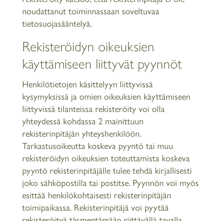
noudattanut toiminnassaan soveltuvaa
tietosuojasääntelyä.
Rekisteröidyn oikeuksien
käyttämiseen liittyvät pyynnöt
Henkilötietojen käsittelyyn liittyvissä
kysymyksissä ja omien oikeuksien käyttämiseen
liittyvissä tilanteissa rekisteröity voi olla
yhteydessä kohdassa 2 mainittuun
rekisterinpitäjän yhteyshenkilöön.
Tarkastusoikeutta koskeva pyyntö tai muu
rekisteröidyn oikeuksien toteuttamista koskeva
pyyntö rekisterinpitäjälle tulee tehdä kirjallisesti
joko sähköpostilla tai postitse. Pyynnön voi myös
esittää henkilökohtaisesti rekisterinpitäjän
toimipaikassa. Rekisterinpitäjä voi pyytää
rekisteröityä täsmentämään riittävällä tavalla,