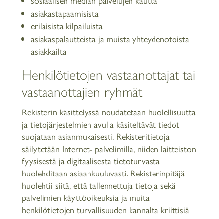
sosiaalisen median palvelujen kautta
asiakastapaamisista
erilaisista kilpailuista
asiakaspalautteista ja muista yhteydenotoista
asiakkailta
Henkilötietojen vastaanottajat tai
vastaanottajien ryhmät
Rekisterin käsittelyssä noudatetaan huolellisuutta
ja tietojärjestelmien avulla käsiteltävät tiedot
suojataan asianmukaisesti. Rekisteritietoja
säilytetään Internet- palvelimilla, niiden laitteiston
fyysisestä ja digitaalisesta tietoturvasta
huolehditaan asiaankuuluvasti. Rekisterinpitäjä
huolehtii siitä, että tallennettuja tietoja sekä
palvelimien käyttöoikeuksia ja muita
henkilötietojen turvallisuuden kannalta kriittisiä