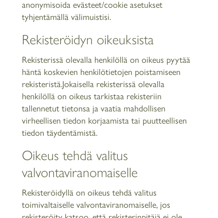
anonymisoida evästeet/cookie asetukset
tyhjentämällä välimuistisi.
Rekisteröidyn oikeuksista
Rekisterissä olevalla henkilöllä on oikeus pyytää
häntä koskevien henkilötietojen poistamiseen
rekisteristä.Jokaisella rekisterissä olevalla
henkilöllä on oikeus tarkistaa rekisteriin
tallennetut tietonsa ja vaatia mahdollisen
virheellisen tiedon korjaamista tai puutteellisen
tiedon täydentämistä.
Oikeus tehdä valitus
valvontaviranomaiselle
Rekisteröidyllä on oikeus tehdä valitus
toimivaltaiselle valvontaviranomaiselle, jos
rekisteröity katsoo, että rekisterinpitäjä ei ole